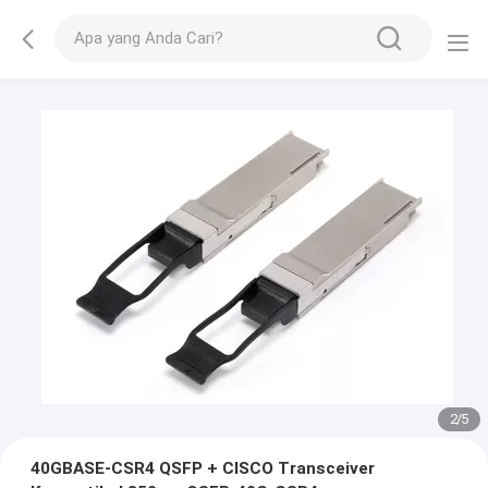
2
/
5
40GBASE-CSR4 QSFP + CISCO Transceiver