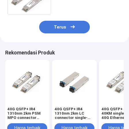
Terus
Rekomendasi Produk
40G QSFP+ IR4
40G QSFP+ IR4
40G QSFP+ ER
1310nm 2km PSM
1310nm 2km LC
40KM single-
MPO connector
connector single-
40G Ethernet/
single-mode 40G
mode 40G Ethernet /
Infiniband QD
Ethernet/ Infiniband
Infiniband QDR
and SDR/Data 
Harga terbaik
Harga terbaik
Harga terb