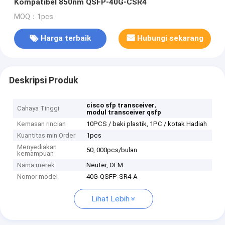
Kompatibel 850nm QSFP-40G-CSR4
MOQ：1pcs
Harga terbaik
Hubungi sekarang
Deskripsi Produk
,
cisco sfp transceiver
Cahaya Tinggi
modul transceiver qsfp
Kemasan rincian
10PCS / baki plastik, 1PC / kotak Hadiah
Kuantitas min Order
1pcs
Menyediakan
50, 000pcs/bulan
kemampuan
Nama merek
Neuter, OEM
Nomor model
40G-QSFP-SR4-A
Lihat Lebih