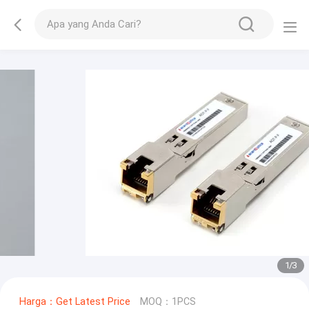
1
/
3
Harga：Get Latest Price
MOQ：1PCS