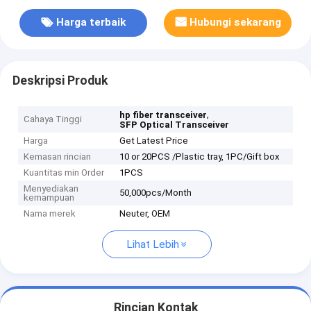
Harga terbaik
Hubungi sekarang
Deskripsi Produk
,
hp fiber transceiver
Cahaya Tinggi
SFP Optical Transceiver
Harga
Get Latest Price
Kemasan rincian
10 or 20PCS /Plastic tray, 1PC/Gift box
Kuantitas min Order
1PCS
Menyediakan
50,000pcs/Month
kemampuan
Nama merek
Neuter, OEM
Lihat Lebih
Rincian Kontak