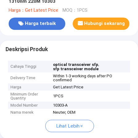
1310nm 220M 10303
Harga：Get Latest Price
MOQ：1PCS
Harga terbaik
Hubungi sekarang
Deskripsi Produk
,
optical transceiver sfp
Cahaya Tinggi
sfp transceiver module
Within 1-3 working days after PO
Delivery Time
confirmed
Harga
Get Latest Price
Minimum Order
1PCS
Quantity
Model Number
10303-A
Nama merek
Neuter, OEM
Lihat Lebih