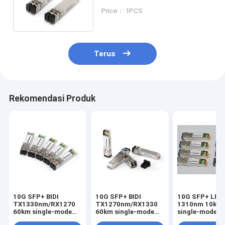
220M 10303
Price： 1PCS
Terus
Rekomendasi Produk
10G SFP+ BIDI
10G SFP+ BIDI
10G SFP+ LR
TX1330nm/RX1270
TX1270nm/RX1330
1310nm 10km
60km single-mode
60km single-mode
single-mode
Datacom 10G
Datacom 10G
industrial