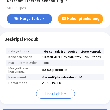
Datacom Ethernet Xenpak-10g-lr
MOQ：1pcs
Harga terbaik
Hubungi sekarang
Deskripsi Produk
Cahaya Tinggi
,
10g xenpak transceiver
cisco xenpak
Kemasan rincian
10 atau 20PCS/plastik tray, 1PC/Gift box
Kuantitas min Order
1pcs
Menyediakan
50, 000pcs/bulan
kemampuan
Nama merek
AscentOptics/Neuter, OEM
Nomor model
AOK-3192-LR
Lihat Lebih