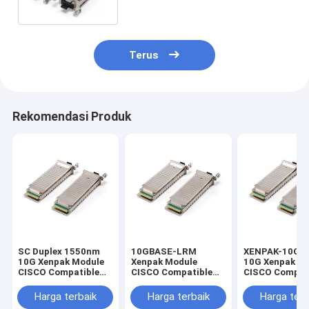
Terus
Rekomendasi Produk
SC Duplex 1550nm
10GBASE-LRM
XENPAK-10GB
10G Xenpak Module
Xenpak Module
10G Xenpak M
CISCO Compatible
CISCO Compatible
CISCO Compat
Transceiver
10.3G 1310nm
Transceiver 
XENPAK-10GB-ZR
XENPAK-10GB-LRM
1550nm
Harga terbaik
Harga terbaik
Harga terb