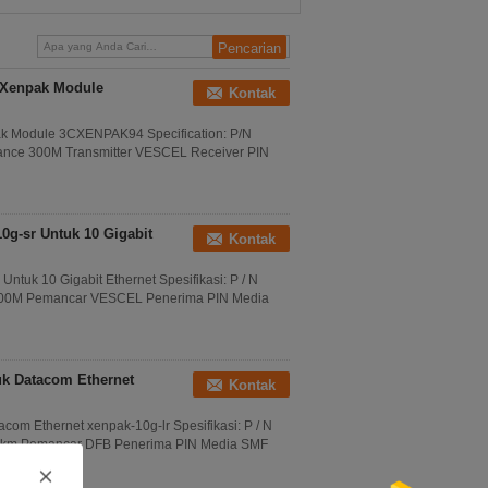
10GB-ZR
 Xenpak Module
Kontak
k Module 3CXENPAK94 Specification: P/N
nce 300M Transmitter VESCEL Receiver PIN
g-sr Untuk 10 Gigabit
Kontak
uk 10 Gigabit Ethernet Spesifikasi: P / N
300M Pemancar VESCEL Penerima PIN Media
k Datacom Ethernet
Kontak
 Ethernet xenpak-10g-lr Spesifikasi: P / N
0km Pemancar DFB Penerima PIN Media SMF