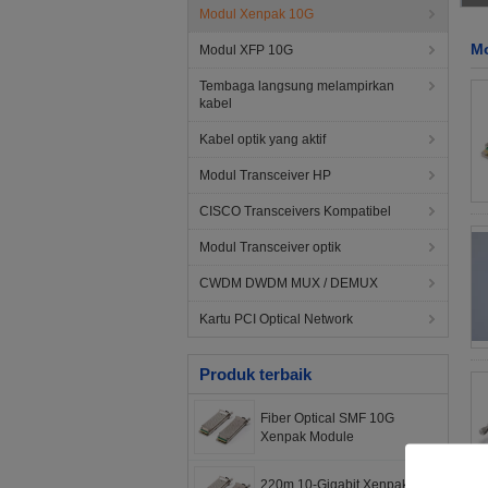
Modul Xenpak 10G
M
Modul XFP 10G
Tembaga langsung melampirkan
kabel
Kabel optik yang aktif
Modul Transceiver HP
CISCO Transceivers Kompatibel
Modul Transceiver optik
CWDM DWDM MUX / DEMUX
Kartu PCI Optical Network
Produk terbaik
Fiber Optical SMF 10G
Xenpak Module
220m 10-Gigabit Xenpak