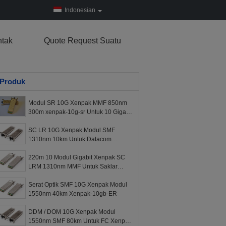
Indonesian
tak
Quote Request Suatu
Produk
Modul SR 10G Xenpak MMF 850nm
300m xenpak-10g-sr Untuk 10 Gigabit
Ethernet
SC LR 10G Xenpak Modul SMF
1310nm 10km Untuk Datacom
Ethernet Xenpak-10g-lr
220m 10 Modul Gigabit Xenpak SC
LRM 1310nm MMF Untuk Saklar
10GE
Serat Optik SMF 10G Xenpak Modul
1550nm 40km Xenpak-10gb-ER
DDM / DOM 10G Xenpak Modul
1550nm SMF 80km Untuk FC Xenpak-