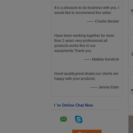
It is a pleasure to do business with you. I
would like to recommend this seller.
—— Charlie Becker
Have been working together for more
than 2 years very professional.all
products works fine in our
equipments.Thank you.
—— Matilda Kendrick
Good quality,great dealer,our clients are
happy with your products.
—— Jennie Elder
I 'm Online Chat Now