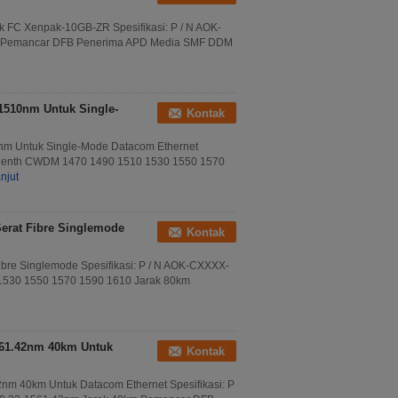
C Xenpak-10GB-ZR Spesifikasi: P / N AOK-
km Pemancar DFB Penerima APD Media SMF DDM
510nm Untuk Single-
Kontak
 Untuk Single-Mode Datacom Ethernet
velenth CWDM 1470 1490 1510 1530 1550 1570
njut
erat Fibre Singlemode
Kontak
bre Singlemode Spesifikasi: P / N AOK-CXXXX-
1530 1550 1570 1590 1610 Jarak 80km
61.42nm 40km Untuk
Kontak
m 40km Untuk Datacom Ethernet Spesifikasi: P