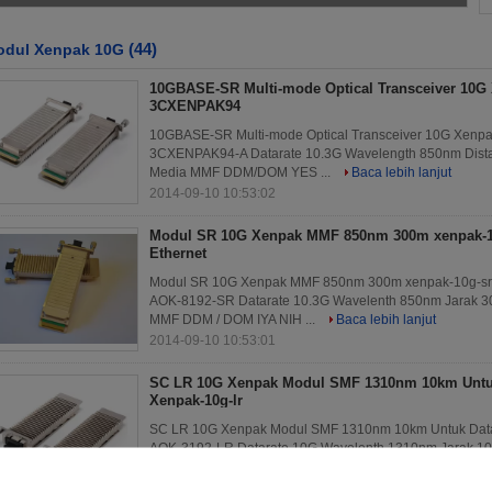
(44)
odul Xenpak 10G
10GBASE-SR Multi-mode Optical Transceiver 10G
3CXENPAK94
10GBASE-SR Multi-mode Optical Transceiver 10G Xenpa
3CXENPAK94-A Datarate 10.3G Wavelength 850nm Dista
Media MMF DDM/DOM YES ...
Baca lebih lanjut
2014-09-10 10:53:02
Modul SR 10G Xenpak MMF 850nm 300m xenpak-10
Ethernet
Modul SR 10G Xenpak MMF 850nm 300m xenpak-10g-sr Unt
AOK-8192-SR Datarate 10.3G Wavelenth 850nm Jarak 
MMF DDM / DOM IYA NIH ...
Baca lebih lanjut
2014-09-10 10:53:01
SC LR 10G Xenpak Modul SMF 1310nm 10km Untu
Xenpak-10g-lr
SC LR 10G Xenpak Modul SMF 1310nm 10km Untuk Datacom
AOK-3192-LR Datarate 10G Wavelenth 1310nm Jarak 1
DDM / DOM IYA NIH Konektor ...
Baca lebih lanjut
2014-09-10 10:53:01