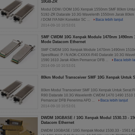
10GB-ZR
Modul DDM / DOM 10G Xenpak 1550nm SMF 80km Untuk F
5192-ZR Datarate 10.3G Wavelenth 1550nm Jarak 80
/ DOM IYA NIH Konektor SC ...
Baca lebih lanjut
2014-09-10 10:53:01
SMF CWDM 10G Xenpak Module 1470nm 1490nm 1
Mode Datacom Ethernet
SMF CWDM 10G Xenpak Module 1470nm 1490nm 1510nm
Spesifikasi: P / N AOK-CXXXX-R40 Datarate 10.3G Wa
1590 1610 Jarak 40km Pemancar DFB ...
Baca lebih la
2014-09-10 10:53:01
80km Modul Transceiver SMF 10G Xenpak Untuk S
80km Modul Transceiver SMF 10G Xenpak Untuk Serat Fi
R80 Datarate 10.3G Wavelenth CWDM 1470 1490 1510 
Pemancar DFB Penerima APD ...
Baca lebih lanjut
2014-09-10 10:53:01
DWDM 10GBASE / 10G Xenpak Modul 1530.33 - 15
Datacom Ethernet
DWDM 10GBASE / 10G Xenpak Modul 1530.33 - 1561.42n