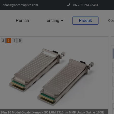
chock@ascentoptics.com
86-755-26473461
Rumah
Tentang
Produk
Kon
2
3
4
5
Serat Optik SMF 10G Xenpak Modul 1550nm 40km Xenpak-10gb-ER