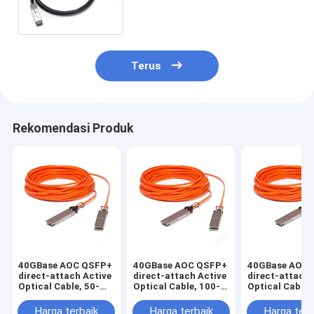
Terus
Rekomendasi Produk
40GBase AOC QSFP+
40GBase AOC QSFP+
40GBase AOC 
direct-attach Active
direct-attach Active
direct-attach 
Optical Cable, 50-
Optical Cable, 100-
Optical Cable,
meter
meter
meter
Harga terbaik
Harga terbaik
Harga terb