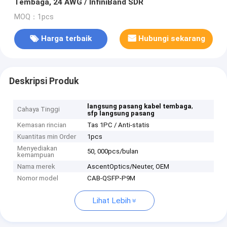
Tembaga, 24 AWG / InfiniBand SDR
MOQ：1pcs
Harga terbaik
Hubungi sekarang
Deskripsi Produk
,
langsung pasang kabel tembaga
Cahaya Tinggi
sfp langsung pasang
Kemasan rincian
Tas 1PC / Anti-statis
Kuantitas min Order
1pcs
Menyediakan
50, 000pcs/bulan
kemampuan
Nama merek
AscentOptics/Neuter, OEM
Nomor model
CAB-QSFP-P9M
Lihat Lebih