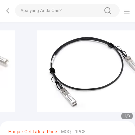
1
/
3
Harga：Get Latest Price
MOQ：1PCS