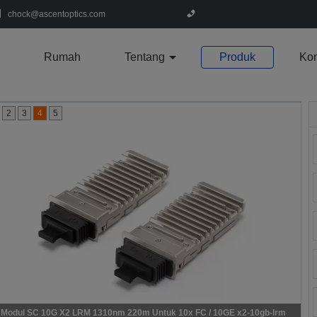
chock@ascentoptics.com
Rumah
Tentang
Produk
Kon
2
3
4
5
Modul SC 10G X2 LRM 1310nm 220m Untuk 10x FC / 10GE x2-10gb-lrm