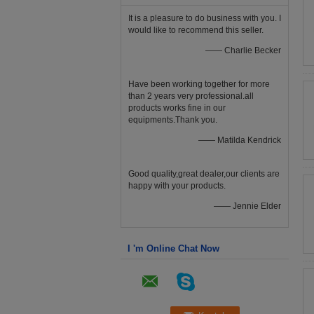
It is a pleasure to do business with you. I
would like to recommend this seller.
—— Charlie Becker
Have been working together for more
than 2 years very professional.all
products works fine in our
equipments.Thank you.
—— Matilda Kendrick
Good quality,great dealer,our clients are
happy with your products.
—— Jennie Elder
I 'm Online Chat Now