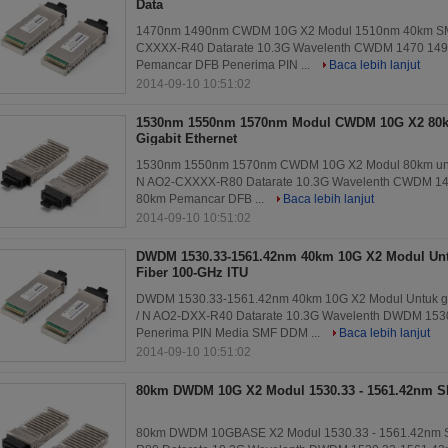
Data
1470nm 1490nm CWDM 10G X2 Modul 1510nm 40km SMF un
CXXXX-R40 Datarate 10.3G Wavelenth CWDM 1470 1490
Pemancar DFB Penerima PIN ...
Baca lebih lanjut
2014-09-10 10:51:02
1530nm 1550nm 1570nm Modul CWDM 10G X2 80km
Gigabit Ethernet
1530nm 1550nm 1570nm CWDM 10G X2 Modul 80km untuk 1
N AO2-CXXXX-R80 Datarate 10.3G Wavelenth CWDM 147
80km Pemancar DFB ...
Baca lebih lanjut
2014-09-10 10:51:02
DWDM 1530.33-1561.42nm 40km 10G X2 Modul Unt
Fiber 100-GHz ITU
DWDM 1530.33-1561.42nm 40km 10G X2 Modul Untuk grid
/ N AO2-DXX-R40 Datarate 10.3G Wavelenth DWDM 153
Penerima PIN Media SMF DDM ...
Baca lebih lanjut
2014-09-10 10:51:02
80km DWDM 10G X2 Modul 1530.33 - 1561.42nm S
80km DWDM 10GBASE X2 Modul 1530.33 - 1561.42nm SMF