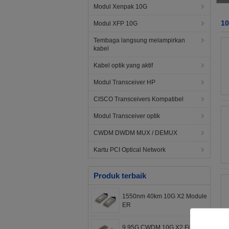
Modul Xenpak 10G
10
Modul XFP 10G
Tembaga langsung melampirkan
kabel
Kabel optik yang aktif
Modul Transceiver HP
CISCO Transceivers Kompatibel
Modul Transceiver optik
CWDM DWDM MUX / DEMUX
Kartu PCI Optical Network
Produk terbaik
1550nm 40km 10G X2 Module
ER
9.95G CWDM 10G X2 Fiber