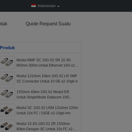
Indonesian
tak
Quote Request Suatu
Produk
Modul MMF SC 10G X2 SR 10.3G
850nm 300m Untuk Ethernet 10G x2-
10gb-sr
Modul 1310nm 10km 10G X2 LR SMF
SC Connector Untuk 10 GE x2-10gb-lr
1550nm 40km 10G X2 Modul ER
Untuk SingleMode Datacom 10G
Ethernet x2-10ge-er
Modul SC 10G X2 LRM 1310nm 220m
Untuk 10x FC / 10GE x2-10gb-lrm
Modul 10.3G 10G X2 ZR 1550nm
80km Dengan SC Untuk 10x FC x2-